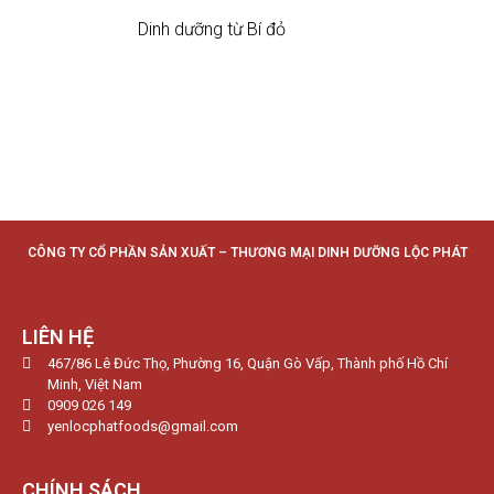
Dinh dưỡng từ Bí đỏ
CÔNG TY CỔ PHẦN SẢN XUẤT – THƯƠNG MẠI DINH DƯỠNG LỘC PHÁT
LIÊN HỆ
467/86 Lê Đức Thọ, Phường 16, Quận Gò Vấp, Thành phố Hồ Chí
Minh, Việt Nam
0909 026 149
yenlocphatfoods@gmail.com
CHÍNH SÁCH