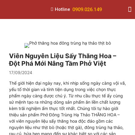
0909.026.149
Hotline
THỰC PHẨM ĂN LIỀN
MÓN NGON BỔ DƯỠNG
KHUYẾN MÃI
Viên Nguyên Liệu Sấy Thăng Hoa –
Đột Phá Mới Nâng Tầm Phở Việt
17/09/2024
Thế giới hiện đại ngày nay, khi nhịp sống ngày càng vội vã,
yếu tố thời gian và tính tiện dụng trong việc chọn thực
phẩm ngày càng được chú ý. Từ nhu cầu thực tế ấy cùng
sứ mệnh tạo ra những dòng sản phẩm ăn liền chất lượng
kèm trãi nghiệm ẩm thực tốt nhất. Chúng tôi tự hào giới
thiệu sản phẩm Phở Đông Trùng Hạ Thảo THĂNG HOA –
với viên nguyên liệu sấy thăng hoa độc đáo gồm các
nguyên liệu như thịt bò (hoặc thịt gà), đông trùng hạ thảo,
rau củ, hứa hẹn mang đến sự khác biệt so với các sản