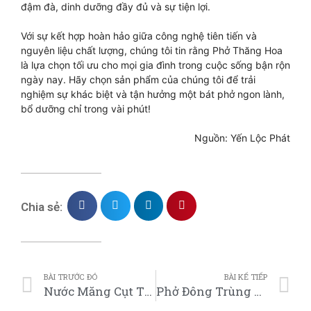
đậm đà, dinh dưỡng đầy đủ và sự tiện lợi.
Với sự kết hợp hoàn hảo giữa công nghệ tiên tiến và
nguyên liệu chất lượng, chúng tôi tin rằng Phở Thăng Hoa
là lựa chọn tối ưu cho mọi gia đình trong cuộc sống bận rộn
ngày nay. Hãy chọn sản phẩm của chúng tôi để trải
nghiệm sự khác biệt và tận hưởng một bát phở ngon lành,
bổ dưỡng chỉ trong vài phút!
Nguồn: Yến Lộc Phát
Chia sẻ:
BÀI TRƯỚC ĐÓ
BÀI KẾ TIẾP
Nước Măng Cụt Thạch Dừa Tóp-Tóp
Phở Đông Trùng Hạ Thảo THĂNG HOA – Thịt Gà